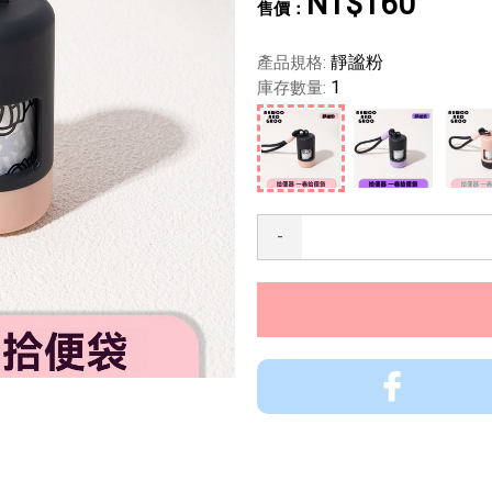
NT$160
靜謐粉
產品規格:
1
庫存數量:
-