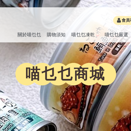
會員
關於喵乜乜
購物須知
喵乜乜凍乾
喵乜乜嚴選
喵乜乜商城