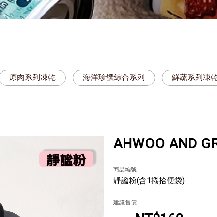
原肉系列凍乾
海洋珍饌綜合系列
鮮蔬系列凍
AHWOO AND 
商品編號
靜謐粉(含1捲拾便袋)
建議售價