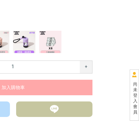
+
尚
未
登
入
會
員