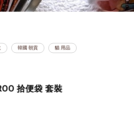
乾
韓國 朝貢
貓 用品
GROO 拾便袋 套裝