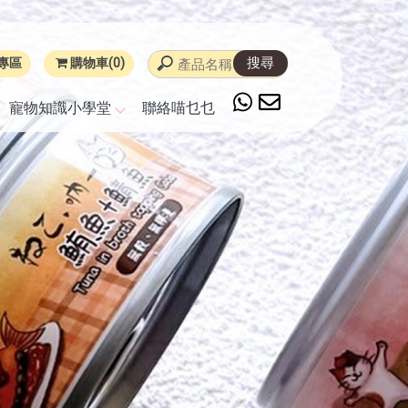
專區
購物車(0)
寵物知識小學堂
聯絡喵乜乜