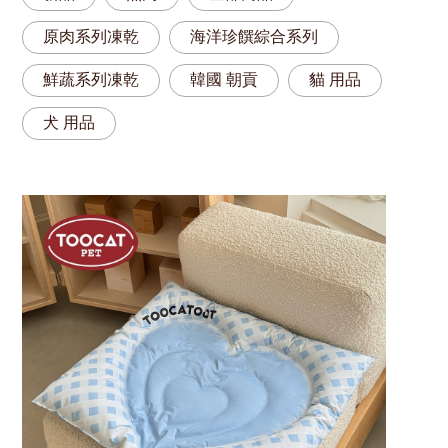
原肉系列凍乾
海洋珍饌綜合系列
鮮蔬系列凍乾
韓國 朝貢
貓 用品
犬 用品