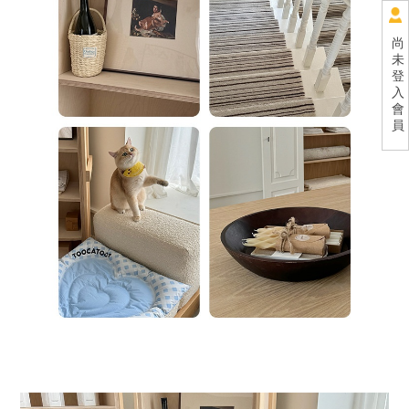
尚
未
登
入
會
員