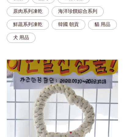
原肉系列凍乾
海洋珍饌綜合系列
鮮蔬系列凍乾
韓國 朝貢
貓 用品
犬 用品