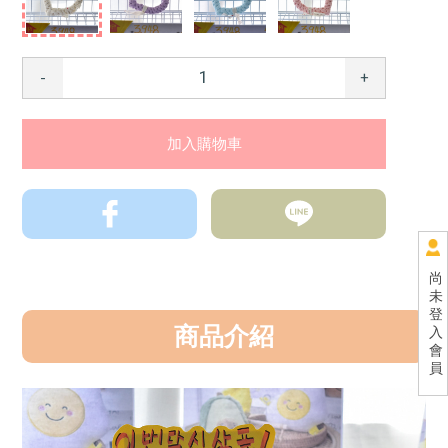
-
+
尚
未
登
商品介紹
入
會
員