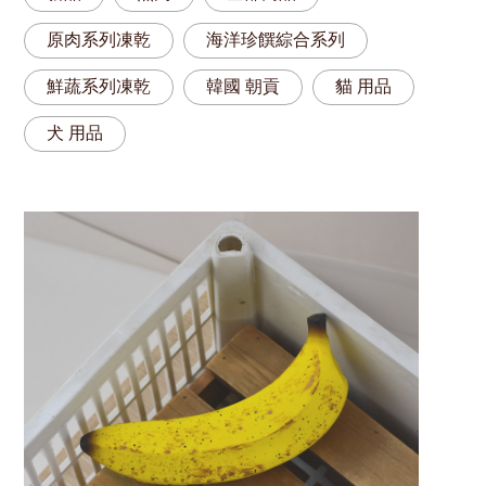
原肉系列凍乾
海洋珍饌綜合系列
鮮蔬系列凍乾
韓國 朝貢
貓 用品
犬 用品