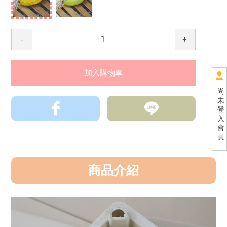
-
+
尚
未
登
入
會
員
商品介紹