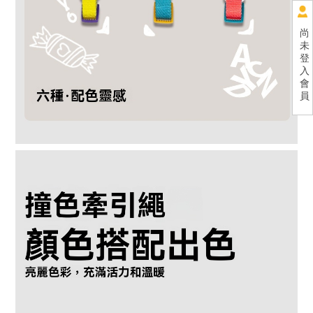
尚
未
登
入
會
員