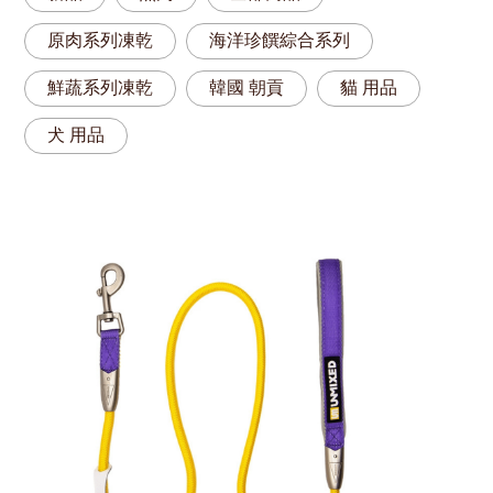
原肉系列凍乾
海洋珍饌綜合系列
鮮蔬系列凍乾
韓國 朝貢
貓 用品
犬 用品