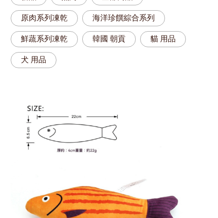
原肉系列凍乾
海洋珍饌綜合系列
鮮蔬系列凍乾
韓國 朝貢
貓 用品
犬 用品