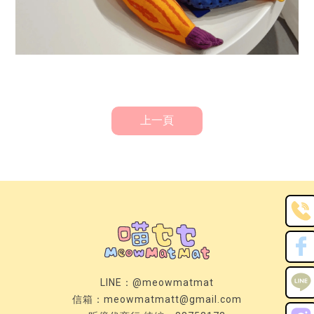
上一頁
LINE：
@meowmatmat
信箱：
meowmatmatt@gmail.com