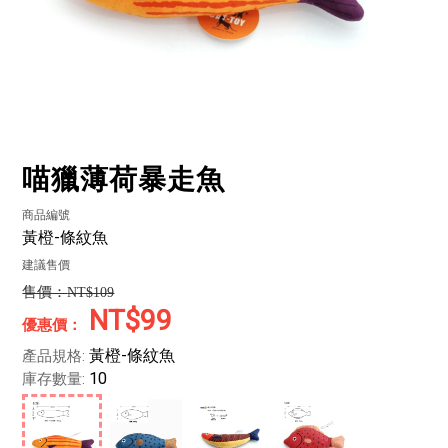
喵獵薄荷暴走魚
商品編號
黃橙-條紋魚
建議售價
NT$109
NT$99
黃橙-條紋魚
產品規格:
10
庫存數量: