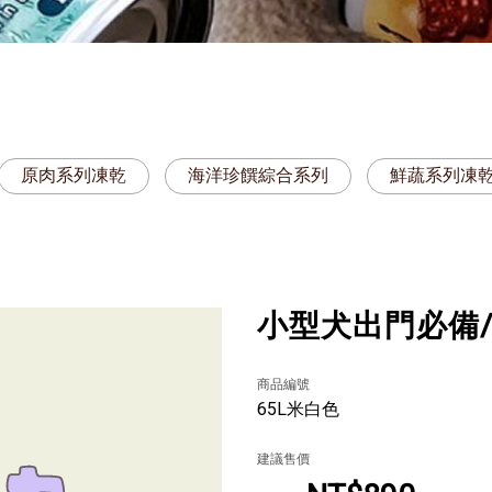
原肉系列凍乾
海洋珍饌綜合系列
鮮蔬系列凍
小型犬出門必備
商品編號
65L米白色
建議售價