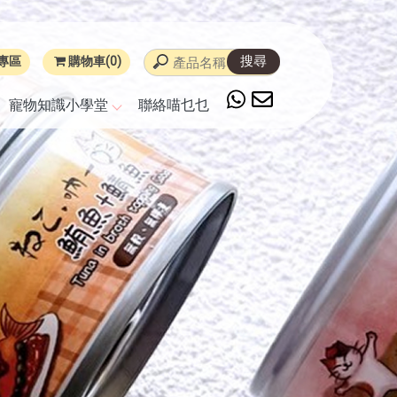
專區
購物車(0)
寵物知識小學堂
聯絡喵乜乜