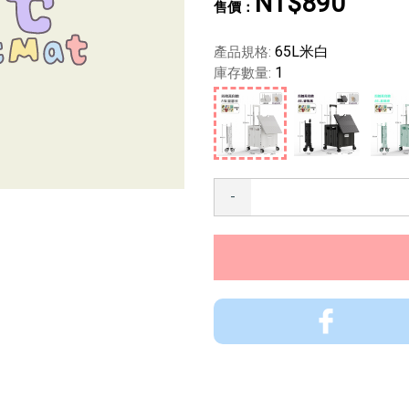
NT$890
65L米白
產品規格:
1
庫存數量:
-