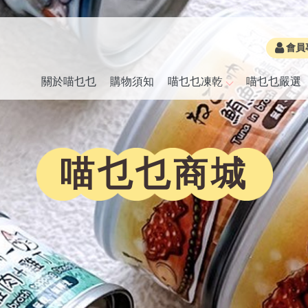
會員
關於喵乜乜
購物須知
喵乜乜凍乾
喵乜乜嚴選
喵乜乜商城