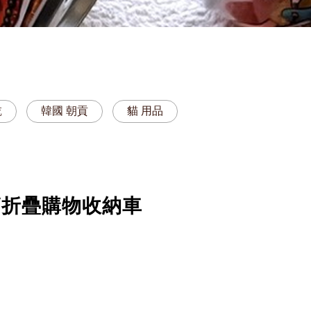
乾
韓國 朝貢
貓 用品
/折疊購物收納車