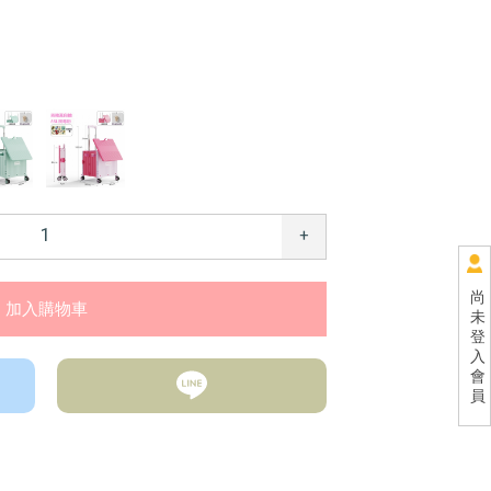
+
尚
未
登
入
會
員