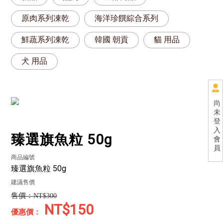
原肉系列凍乾
海洋珍饌綜合系列
鮮蔬系列凍乾
韓國 朝貢
貓 用品
犬 用品
尚
未
登
入
臻選旗魚粒 50g
會
員
商品編號
臻選旗魚粒 50g
建議售價
NT$300
NT$150