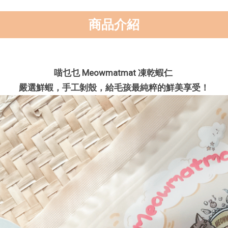
商品介紹
喵乜乜 Meowmatmat 凍乾蝦仁
嚴選鮮蝦，手工剝殼，給毛孩最純粹的鮮美享受！