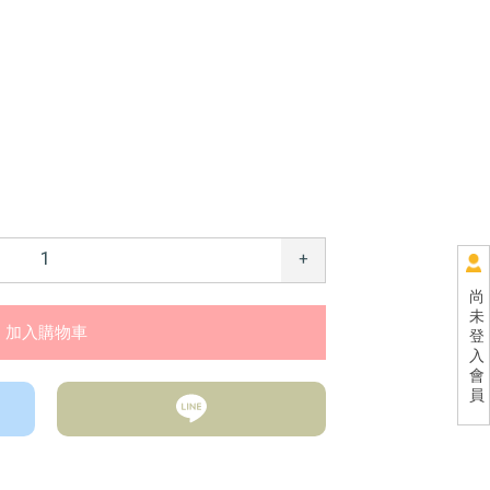
+
尚
未
登
入
會
員