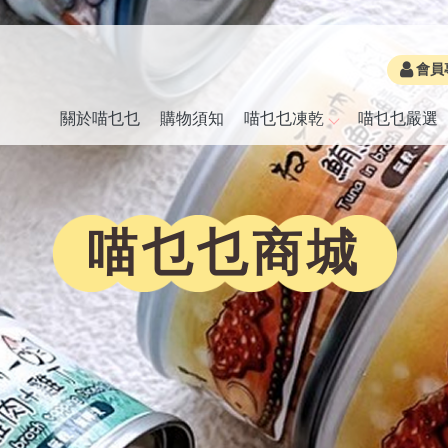
會員
關於喵乜乜
購物須知
喵乜乜凍乾
喵乜乜嚴選
喵乜乜商城