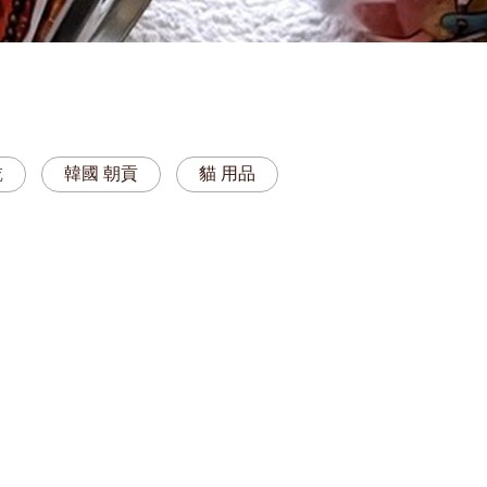
乾
韓國 朝貢
貓 用品