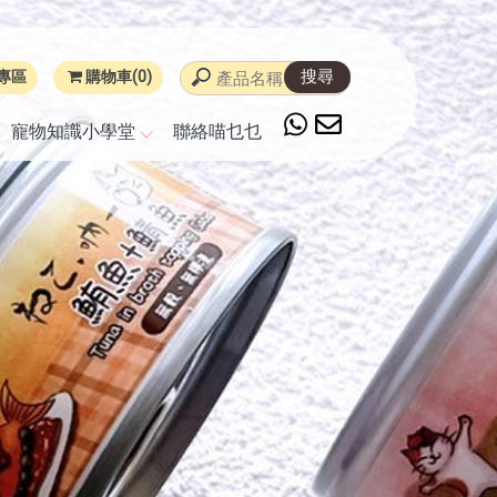
專區
購物車(0)
寵物知識小學堂
聯絡喵乜乜