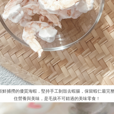
仁，嚴選新鮮捕撈的優質海蝦，堅持手工剝殼去蝦腸，保留蝦仁最
住營養與美味，是毛孩不可錯過的美味零食！