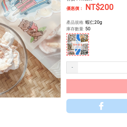
NT$200
蝦仁20g
產品規格:
50
庫存數量:
-