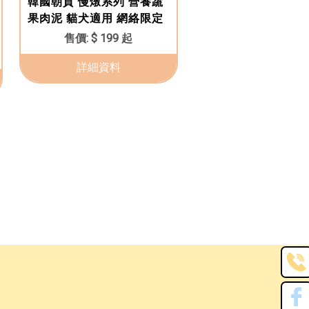
韓國朝貢 慢燉系列 營養蔬
果肉泥 貓犬適用 網絡限定
$ 199 起
詳細資料