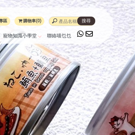
專區
購物車(0)
寵物知識小學堂
聯絡喵乜乜