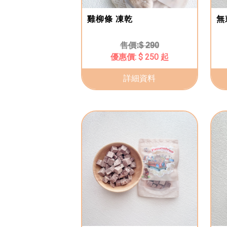
雞柳條 凍乾
無
$ 290
$ 250 起
詳細資料