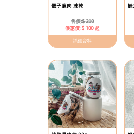
骰子鹿肉 凍乾
鮭
$ 210
$ 100 起
詳細資料