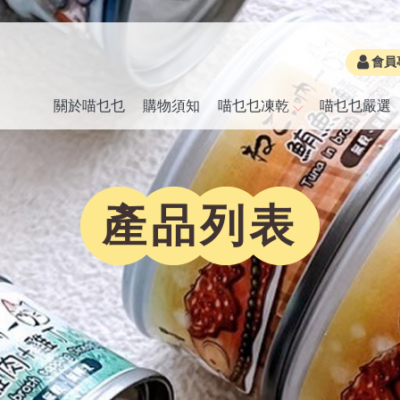
會員
關於喵乜乜
購物須知
喵乜乜凍乾
喵乜乜嚴選
產品列表