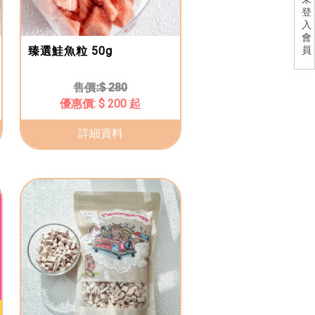
登
入
會
臻選鮭魚粒 50g
員
$ 280
$ 200 起
詳細資料