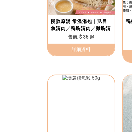
慢熬原湯 常溫湯包｜虱目
鴨
魚清肉／鴨胸清肉／雞胸清
肉｜貓咪高湯 狗狗高湯 天
$ 35 起
然無添加
詳細資料