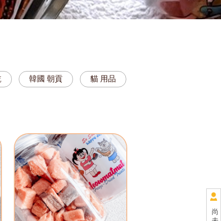
乾
韓國 朝貢
貓 用品
尚
未