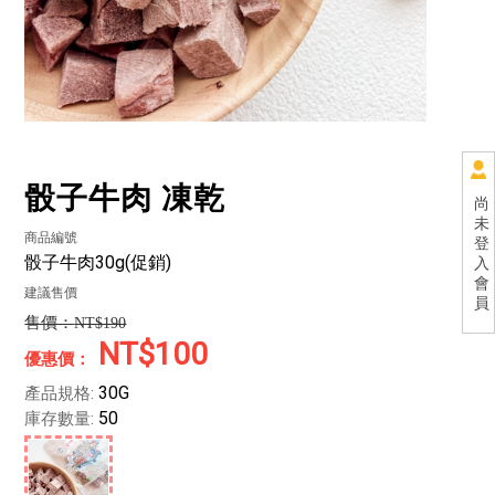
骰子牛肉 凍乾
尚
未
商品編號
登
骰子牛肉30g(促銷)
入
會
建議售價
員
NT$190
NT$100
30G
產品規格:
50
庫存數量: