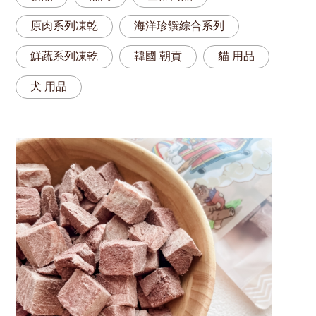
原肉系列凍乾
海洋珍饌綜合系列
鮮蔬系列凍乾
韓國 朝貢
貓 用品
犬 用品