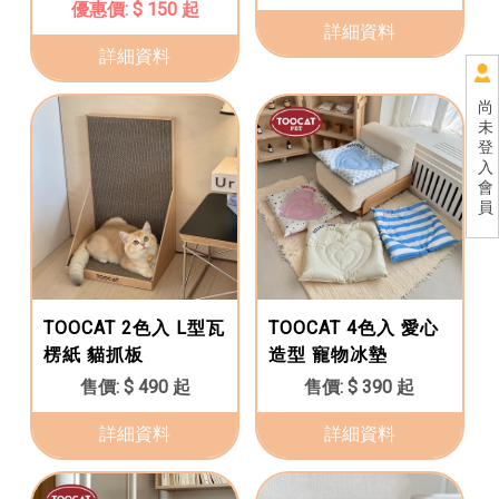
$ 150 起
詳細資料
詳細資料
尚
未
登
入
會
員
TOOCAT 2色入 L型瓦
TOOCAT 4色入 愛心
楞紙 貓抓板
造型 寵物冰墊
$ 490 起
$ 390 起
詳細資料
詳細資料