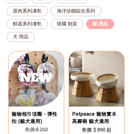
原肉系列凍乾
海洋珍饌綜合系列
鮮蔬系列凍乾
韓國 朝貢
貓 用品
犬 用品
寵物領巾項圈 - 彈性
Petpeace 寵物實木
扣 (貓犬適用)
高腳碗 貓犬適用
$ 210
$ 890 起